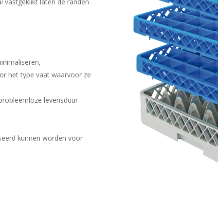
 vastgeklikt laten de randen
inimaliseren,
or het type vaat waarvoor ze
 probleemloze levensduur
seerd kunnen worden voor